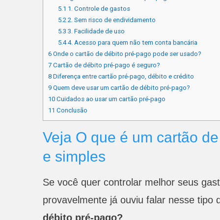
5.1
1. Controle de gastos
5.2
2. Sem risco de endividamento
5.3
3. Facilidade de uso
5.4
4. Acesso para quem não tem conta bancária
6
Onde o cartão de débito pré-pago pode ser usado?
7
Cartão de débito pré-pago é seguro?
8
Diferença entre cartão pré-pago, débito e crédito
9
Quem deve usar um cartão de débito pré-pago?
10
Cuidados ao usar um cartão pré-pago
11
Conclusão
Veja O que é um cartão de
e simples
Se você quer controlar melhor seus ga
provavelmente já ouviu falar nesse tipo 
débito pré-pago?