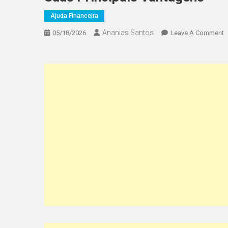
Ajuda Financeira
Ananias Santos
O
05/18/2026
Leave A Comment
O
Q
É
C
D
D
P
P
E
C
F
E
S
P
V