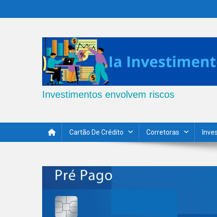
Skip
to
content
Investimentos envolvem riscos
Cartão De Crédito
Corretoras
Inve