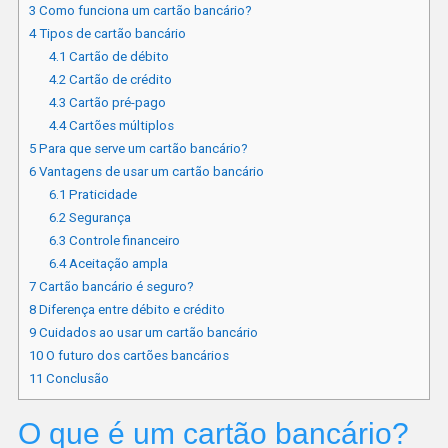
3
Como funciona um cartão bancário?
4
Tipos de cartão bancário
4.1
Cartão de débito
4.2
Cartão de crédito
4.3
Cartão pré-pago
4.4
Cartões múltiplos
5
Para que serve um cartão bancário?
6
Vantagens de usar um cartão bancário
6.1
Praticidade
6.2
Segurança
6.3
Controle financeiro
6.4
Aceitação ampla
7
Cartão bancário é seguro?
8
Diferença entre débito e crédito
9
Cuidados ao usar um cartão bancário
10
O futuro dos cartões bancários
11
Conclusão
O que é um cartão bancário?