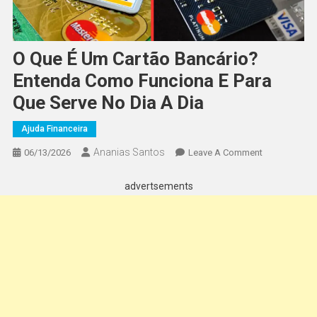
O Que É Um Cartão Bancário?
Entenda Como Funciona E Para
Que Serve No Dia A Dia
Ajuda Financeira
Ananias Santos
On
06/13/2026
Leave A Comment
O
Que
advertsements
É
Um
Cartão
Bancário?
Entenda
Como
Funciona
E