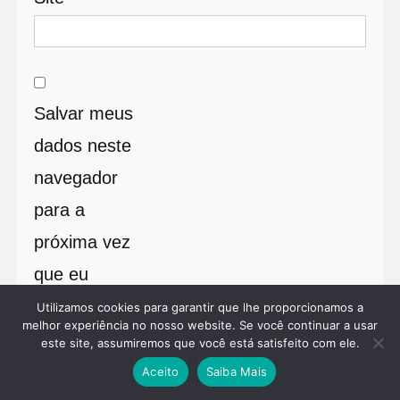
Salvar meus
dados neste
navegador
para a
próxima vez
que eu
comentar.
Utilizamos cookies para garantir que lhe proporcionamos a
melhor experiência no nosso website. Se você continuar a usar
este site, assumiremos que você está satisfeito com ele.
Aceito
Saiba Mais