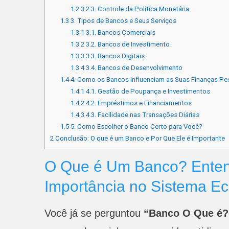
1.2.3
2.3. Controle da Política Monetária
1.3
3. Tipos de Bancos e Seus Serviços
1.3.1
3.1. Bancos Comerciais
1.3.2
3.2. Bancos de Investimento
1.3.3
3.3. Bancos Digitais
1.3.4
3.4. Bancos de Desenvolvimento
1.4
4. Como os Bancos Influenciam as Suas Finanças Pe
1.4.1
4.1. Gestão de Poupança e Investimentos
1.4.2
4.2. Empréstimos e Financiamentos
1.4.3
4.3. Facilidade nas Transações Diárias
1.5
5. Como Escolher o Banco Certo para Você?
2
Conclusão: O que é um Banco e Por Que Ele é Importante
O Que é Um Banco? Entend
Importância no Sistema E
Você já se perguntou
“Banco O Que é?