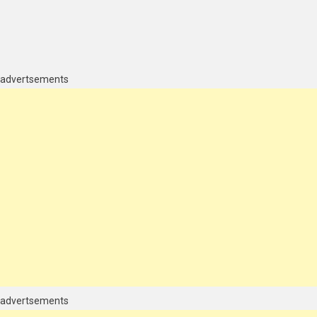
n
anco
advertsements
ue
?
udo
ue
ocê
recisa
aber
obre
ancos
eus
erviços
advertsements