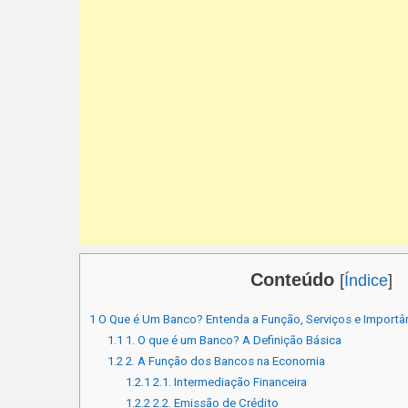
Conteúdo
[
Índice
]
1
O Que é Um Banco? Entenda a Função, Serviços e Import
1.1
1. O que é um Banco? A Definição Básica
1.2
2. A Função dos Bancos na Economia
1.2.1
2.1. Intermediação Financeira
1.2.2
2.2. Emissão de Crédito