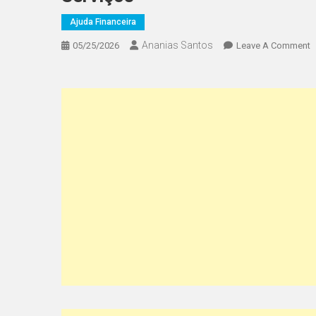
Ajuda Financeira
Ananias Santos
O
05/25/2026
Leave A Comment
B
O
Q
É
T
O
Q
V
P
S
S
B
E
S
S