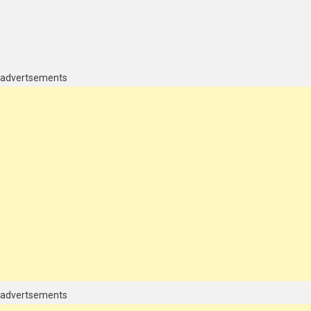
n
olsa
e
advertsements
alores
ue
omo
unciona
omo
omeçar
nvestir
o
ero
advertsements