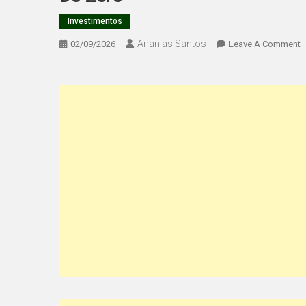
Investimentos
Ananias Santos
O
02/09/2026
Leave A Comment
B
D
V
O
Q
É
C
F
E
C
C
A
I
D
Z