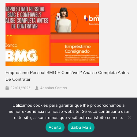
Empréstimo Pessoal BMG É Confiável? Análise Completa Antes
De Contratar
02/01/2026
Ananias Santos
Utilizamos cookies para garantir que lhe proporcionamos a
melhor experiência no nosso website. Se você continuar a usar
Deixe um comentário
este site, assumiremos que você está satisfeito com ele.
O seu endereço de e-mail não será
Aceito
Saiba Mais