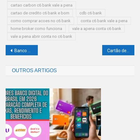
cartao carbon c6 bank vale a pena
cartao de credito c6 bank e bom
cdb c6 bank
como comprar acoes no c6 bank
conta c6 bank vale a pena
home broker como funciona
vale a apena conta c6 bank
vale a pena abrir conta no c6 bank
Navegação
Banco Bmg é Confiável? Análise Completa, Reclame Aqui, Avaliações e Segurança
Cartão de Crédito com Cashback: Como Escolher o Melhor para Maximizar Seus Ganhos em 2026
de
OUTROS ARTIGOS
Post