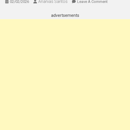
Ananias Santos
On
02/02/2026
Leave A Comment
Como
Funciona
advertsements
O
C6
Bank:
Benefícios,
Taxas
E
Como
Aproveitar
Ao
Máximo
Os
Serviços
Da
Instituição