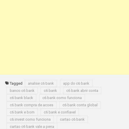
Tagged
analise c6 bank
app do c6 bank
banco c6 bank
c6 bank
c6 bank abrir conta
c6 bank black
c6 bank como funciona
c6 bank compra de acoes
c6 bank conta global
c6 bank e bom
c6 bank e confiavel
c6 invest como funciona
cartao c6 bank
cartao c6 bank vale a pena