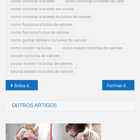
como comecar a investir
como comecar a investir do zero
como comecar a investir em acoes
como comecar a investir na bolsa de valores
como funciona a bolsa de valores
como funciona bolsa de valores
como ganhar dinheiro na bolsa de valores
como investir na bolsa
como investir na bolsa de valores
investir na bolsa de valores
posso investir na bolsa de valores
tutorial investir na bolsa de valores
Navegação
Bolsa de Valores O Que É Como Funciona e Como Começar a Investir do Zero
Formas de Ganhar Dinheiro na Internet em 2026: Guia Completo para Iniciantes do Zero
de
OUTROS ARTIGOS
Post