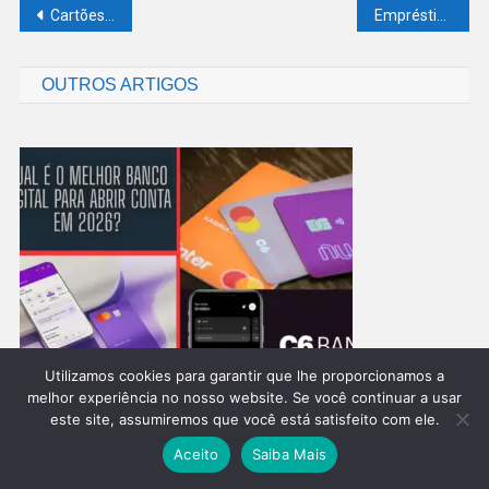
Navegação
Cartões de crédito cashback 2026: maximize seus ganhos e economize
Empréstimo pessoal BMG é confiável? Análise completa antes de contratar
de
OUTROS ARTIGOS
Post
Utilizamos cookies para garantir que lhe proporcionamos a
Qual É O Melhor Banco Digital Para Abrir Conta Em 2026?
melhor experiência no nosso website. Se você continuar a usar
este site, assumiremos que você está satisfeito com ele.
Comparativo Completo De Taxas, Rendimento E Benefícios
02/23/2026
Ananias Santos
Aceito
Saiba Mais