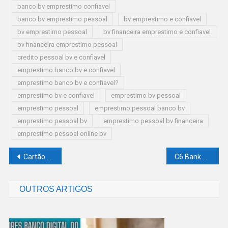
banco bv emprestimo confiavel
banco bv emprestimo pessoal
bv emprestimo e confiavel
bv emprestimo pessoal
bv financeira emprestimo e confiavel
bv financeira emprestimo pessoal
credito pessoal bv e confiavel
emprestimo banco bv e confiavel
emprestimo banco bv e confiavel?
emprestimo bv e confiavel
emprestimo bv pessoal
emprestimo pessoal
emprestimo pessoal banco bv
emprestimo pessoal bv
emprestimo pessoal bv financeira
emprestimo pessoal online bv
Navegação
Cartão de Crédito XP Cashback vale a pena? Veja como funciona, benefícios e retorno real
C6 Bank é Confiável Mesmo? Veja Avaliações de Clientes, Riscos e Vantagens
de
OUTROS ARTIGOS
Post