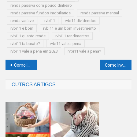
renda passiva com pouco dinheiro
renda passiva fundos imobiliarios
renda passiva mensal
renda variavel
rvbi11
rvbi11 dividendos
rvbi11 e bom
rvbi11 e um bom investimento
rvbi11 quanto rende
rvbi11 rendimentos
rvbi11 ta barato?
rvbi11 vale a pena
rvbi11 vale a pena em 2023
rvbi11 vale a pena?
Navegação
Como Investir no Exterior com NASD11: Guia Prático Para Iniciantes em ETFs
Como Investir em BTLG11: Tudo Sobre Riscos, Rentabilidade e Setor Logístico
de
OUTROS ARTIGOS
Post