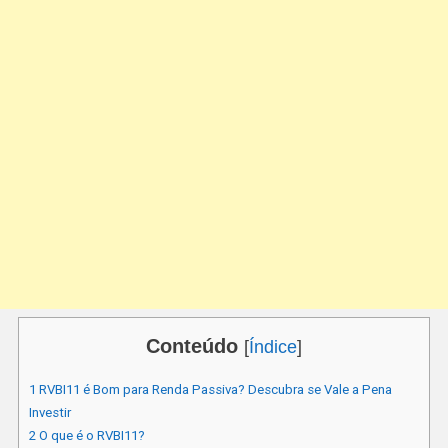
Conteúdo
[
Índice
]
1
RVBI11 é Bom para Renda Passiva? Descubra se Vale a Pena
Investir
2
O que é o RVBI11?