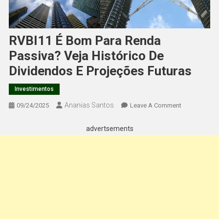
RVBI11 É Bom Para Renda
Passiva? Veja Histórico De
Dividendos E Projeções Futuras
Investimentos
Ananias Santos
On
09/24/2025
Leave A Comment
RVBI11
É
advertsements
Bom
Para
Renda
Passiva?
Veja
Histórico
De
Dividendos