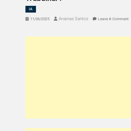
IA
Ananias Santos
O
11/06/2025
Leave A Comment
O
Q
É
O
C
E
C
E
E
T
A
F
D
T