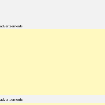
n
ue
advertsements
hatGPT
omo
le
stá
ransformando
orma
e
rabalhar?
advertsements