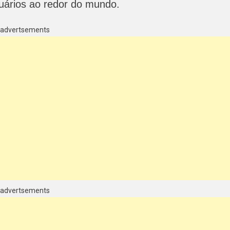
uários ao redor do mundo.
advertsements
advertsements