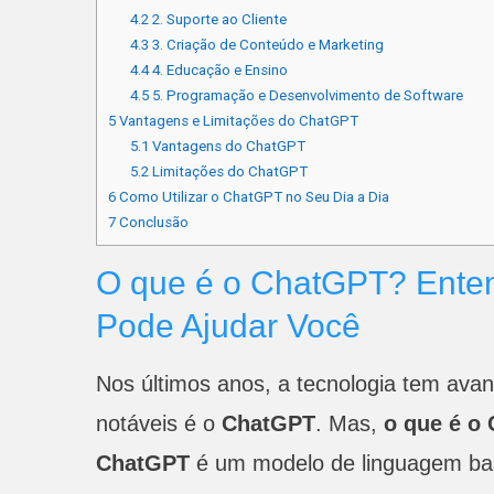
4.2
2. Suporte ao Cliente
4.3
3. Criação de Conteúdo e Marketing
4.4
4. Educação e Ensino
4.5
5. Programação e Desenvolvimento de Software
5
Vantagens e Limitações do ChatGPT
5.1
Vantagens do ChatGPT
5.2
Limitações do ChatGPT
6
Como Utilizar o ChatGPT no Seu Dia a Dia
7
Conclusão
O que é o ChatGPT? Ente
Pode Ajudar Você
Nos últimos anos, a tecnologia tem ava
notáveis é o
ChatGPT
. Mas,
o que é o
ChatGPT
é um modelo de linguagem b