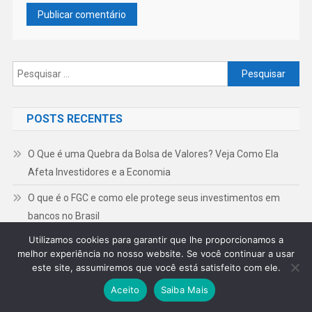
Pesquisar
por:
POSTS RECENTES
O Que é uma Quebra da Bolsa de Valores? Veja Como Ela
Afeta Investidores e a Economia
O que é o FGC e como ele protege seus investimentos em
bancos no Brasil
Utilizamos cookies para garantir que lhe proporcionamos a
O Que é Dívida? Guia Completo para Organizar suas Finanças
melhor experiência no nosso website. Se você continuar a usar
e Sair do Vermelho
este site, assumiremos que você está satisfeito com ele.
Fundo Garantidor de Créditos vale a pena? Entenda limites,
Aceito
Saiba Mais
regras e segurança