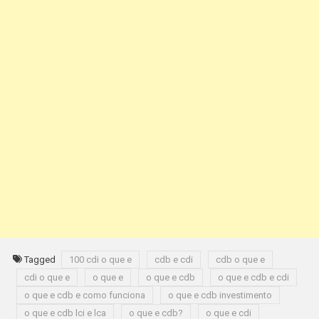
Tagged
100 cdi o que e
cdb e cdi
cdb o que e
cdi o que e
o que e
o que e cdb
o que e cdb e cdi
o que e cdb e como funciona
o que e cdb investimento
o que e cdb lci e lca
o que e cdb?
o que e cdi