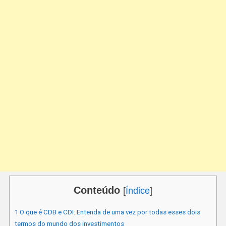
Conteúdo
[
Índice
]
1
O que é CDB e CDI: Entenda de uma vez por todas esses dois
termos do mundo dos investimentos