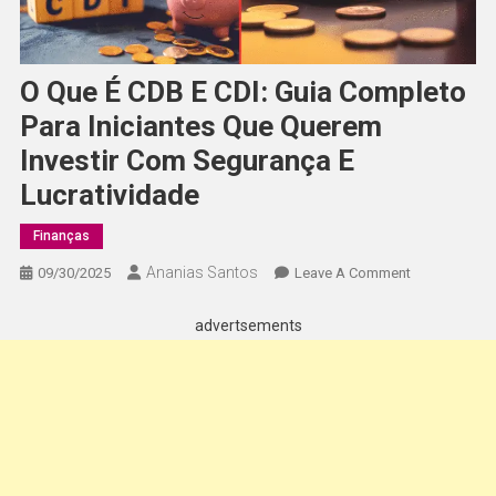
O Que É CDB E CDI: Guia Completo
Para Iniciantes Que Querem
Investir Com Segurança E
Lucratividade
Finanças
Ananias Santos
On
09/30/2025
Leave A Comment
O
Que
advertsements
É
CDB
E
CDI:
Guia
Completo