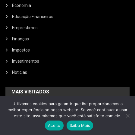
Economia
Educação Financeiras
Emprestimos
Finanças
Impostos
Investimentos
Noticias
MAIS VISITADOS
Utilizamos cookies para garantir que lhe proporcionamos a
O Que é uma Quebra da Bolsa de Valores? Veja Como Ela
melhor experiência no nosso website. Se você continuar a usar
Afeta Investidores e a Economia
este site, assumiremos que você está satisfeito com ele.
Aceito
Saiba Mais
O que é o FGC e como ele protege seus investimentos em
bancos no Brasil