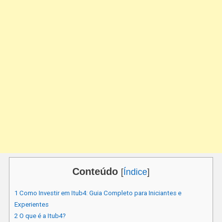
Conteúdo
[
Índice
]
1
Como Investir em Itub4: Guia Completo para Iniciantes e
Experientes
2
O que é a Itub4?