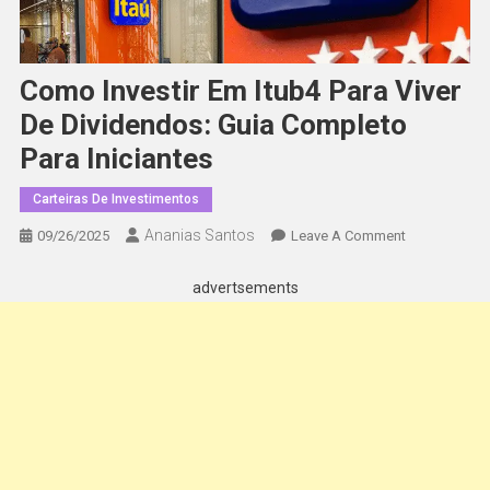
Como Investir Em Itub4 Para Viver
De Dividendos: Guia Completo
Para Iniciantes
Carteiras De Investimentos
Ananias Santos
On
09/26/2025
Leave A Comment
Como
Investir
advertsements
Em
Itub4
Para
Viver
De
Dividendos:
Guia
Completo