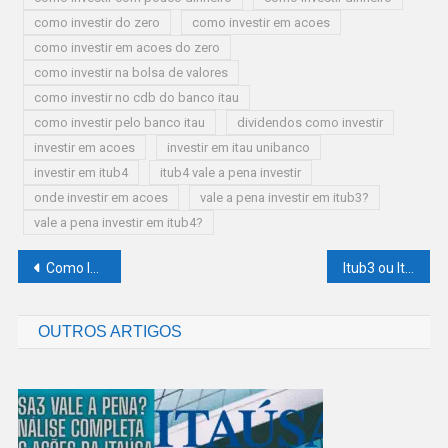
como investir do zero
como investir em acoes
como investir em acoes do zero
como investir na bolsa de valores
como investir no cdb do banco itau
como investir pelo banco itau
dividendos como investir
investir em acoes
investir em itau unibanco
investir em itub4
itub4 vale a pena investir
onde investir em acoes
vale a pena investir em itub3?
vale a pena investir em itub4?
Navegação
Como lucrar com ações Cemig: guia completo para investir com foco em dividendos
Itub3 ou Itub4: Qual ação do Itaú é melhor para investir em 2025?
de
OUTROS ARTIGOS
Post