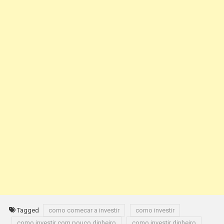
Tagged
como comecar a investir
como investir
como investir com pouco dinheiro
como investir dinheiro