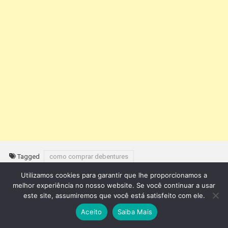
Tagged
como comprar debentures
como debentures funcionam
como funciona a debenture
Utilizamos cookies para garantir que lhe proporcionamos a
como funciona as debentures
como funciona debenture
melhor experiência no nosso website. Se você continuar a usar
como funciona debentures
como funciona uma debenture
este site, assumiremos que você está satisfeito com ele.
como ganhar com debentures
Aceito
Saiba Mais
como ganhar dinheiro com debentures