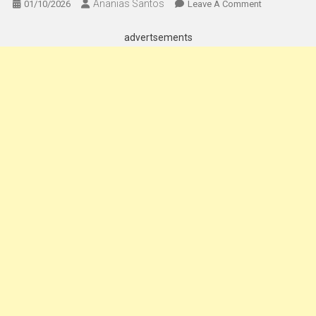
Ananias Santos
On
01/10/2026
Leave A Comment
Como
Funcionam
advertsements
As
Debêntures?
Entenda
Como
Investir
E
Obter
Rendimento
Com
Títulos
De
Renda
Fixa