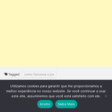
Tagged
como funciona o pix
como funciona o pix garantido
Utilizamos cookies para garantir que lhe proporcionamos a
como funciona o pix no brasil
melhor experiência no nosso website. Se você continuar a usar
como funciona o pix parcelado
este site, assumiremos que você está satisfeito com ele.
como funciona o pix parcelado aliexpress
Aceito
Saiba Mais
como funciona o pix parcelado do picpay
como funciona o pix parcelado do santander